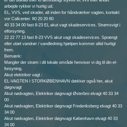
arbejde rykker vi hurtig ud.
EL, VVS, ved skader, alt inden for håndværker vagten, kontakt
vor Callcenter. 80 20 20 80
40 33 34 00 fast 8-23 EL akut vagt skadeservices. Strømsvigt i
elforsyning.
22 22 77 13 fast 8-23 VVS akut vagt skadeservices. Sprængt
eller utæt vandrør / vandledning hjælpen kommer altid hurtigt
frem.
Bemærk:
Mangler der strøm i dit lokale område henviser vi dig til din el-
forsyning.
Akut elektriker vagt :
EL-VAGTEN I STORKØBENHAVN dækker også her, akut
døgnvagt
Akut nødvagten, Elektriker døgnvagt Østerbro elvagt 40 33 34
00
Akut nødvagten, Elektriker døgnvagt Frederiksberg elvagt 40 33
34 00
Akut nødvagten, Elektriker døgnvagt København elvagt 40 33
34 00