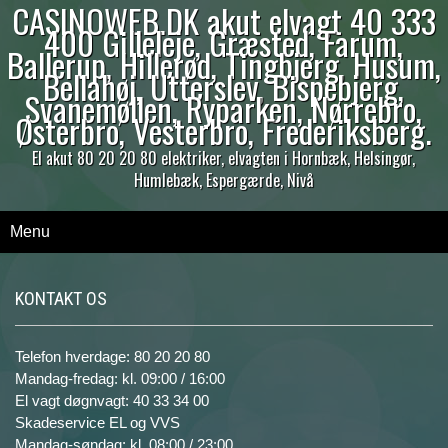
CASINOWEB.DK akut elvagt 40 333
400 Gilleleje, Græsted, Farum,
Ballerup, Hillerød, Tingbjerg, Husum,
Bellahøj, Utterslev, Bispebjerg,
Svanemøllen, Ryparken, Nørrebro,
Østerbro, Vesterbro, Frederiksberg.
El akut 80 20 20 80 elektriker, elvagten i Hornbæk, Helsingør,
Humlebæk, Espergærde, Nivå
Menu
KONTAKT OS
Telefon hverdage: 80 20 20 80
Mandag-fredag: kl. 09:00 / 16:00
El vagt døgnvagt: 40 33 34 00
Skadeservice EL og VVS
Mandag-søndag: kl. 08:00 / 23:00