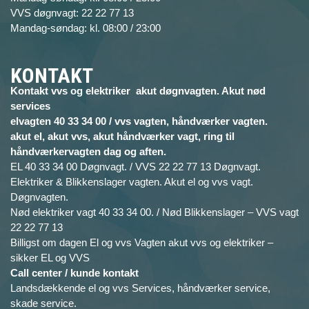
VVS døgnvagt: 22 22 77 13
Mandag-søndag: kl. 08:00 / 23:00
KONTAKT
Kontakt vvs og elektriker akut døgnvagten. Akut nød
services
elvagten 40 33 34 00 / vvs vagten, håndværker vagten.
akut el, akut vvs, akut håndværker vagt, ring til
håndværkervagten dag og aften.
EL 40 33 34 00 Døgnvagt. / VVS 22 22 77 13 Døgnvagt.
Elektriker & Blikkenslager vagten. Akut el og vvs vagt.
Døgnvagten.
Nød elektriker vagt 40 33 34 00. / Nød Blikkenslager – VVS vagt
22 22 77 13
Billigst om dagen El og vvs Vagten akut vvs og elektriker –
sikker EL og VVS
Call center / kunde kontakt
Landsdækkende el og vvs Services, håndværker service,
skade service.