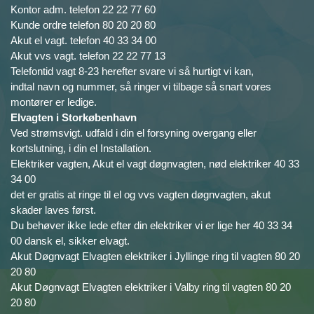
Kontor adm. telefon 22 22 77 60
Kunde ordre telefon 80 20 20 80
Akut el vagt. telefon 40 33 34 00
Akut vvs vagt. telefon 22 22 77 13
Telefontid vagt 8-23 herefter svare vi så hurtigt vi kan,
indtal navn og nummer, så ringer vi tilbage så snart vores
montører er ledige.
Elvagten i Storkøbenhavn
Ved strømsvigt. udfald i din el forsyning overgang eller
kortslutning, i din el Installation.
Elektriker vagten, Akut el vagt døgnvagten, nød elektriker 40 33
34 00
det er gratis at ringe til el og vvs vagten døgnvagten, akut
skader laves først.
Du behøver ikke lede efter din elektriker vi er lige her 40 33 34
00 dansk el, sikker elvagt.
Akut Døgnvagt Elvagten elektriker i Jyllinge ring til vagten 80 20
20 80
Akut Døgnvagt Elvagten elektriker i Valby ring til vagten 80 20
20 80